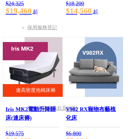
$24,325
$18,200
$19,460
$14,560
起
起
保用服務登記
床褥保用條款及細則
連高密度泡棉床褥
電動床保用條款及細則
Iris MK2電動升降睡
V982 RX寵物布藝梳
床(連床褥)
化床
$19,575
$6,800