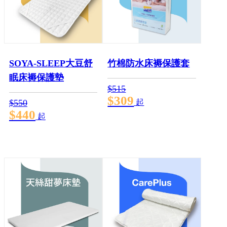
SOYA-SLEEP大豆舒
竹棉防水床褥保護套
眠床褥保護墊
$515
$309
$550
起
$440
起