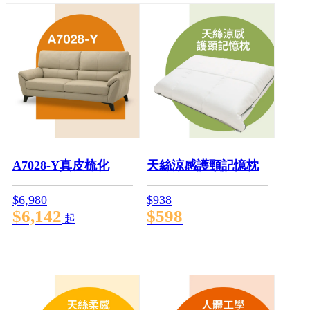
A7028-Y真皮梳化
天絲涼感護頸記憶枕
$6,980
$938
$6,142
$598
起