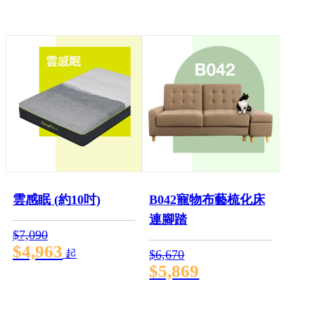
雲感眠 (約10吋)
B042寵物布藝梳化床
連腳踏
$7,090
$4,963
起
$6,670
$5,869