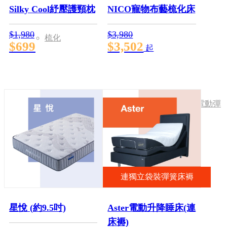
Silky Cool紓壓護頸枕
NICO寵物布藝梳化床
$1,980
$3,980
梳化
$699
$3,502
起
類別
真皮梳化
布藝梳化
寵物布藝梳化
電動彈
鉸梳化
連獨立袋裝彈簧床褥
星悅 (約9.5吋)
Aster電動升降睡床(連
床褥)