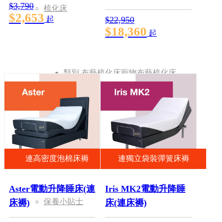
$3,790
梳化床
$2,653
起
$22,950
$18,360
起
類別
布藝梳化床
寵物布藝梳化床
產品保養
連高密度泡棉床褥
連獨立袋裝彈簧床褥
Aster電動升降睡床(連
Iris MK2電動升降睡
保養小貼士
床褥)
床(連床褥)