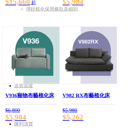
$15,660
$5,984
起
彈鉸梳化保用條款及細則
店舖地址
送貨追蹤
V936寵物布藝梳化床
V982 RX布藝梳化床
$6,800
$5,980
$5,984
$5,262
陳列清貨