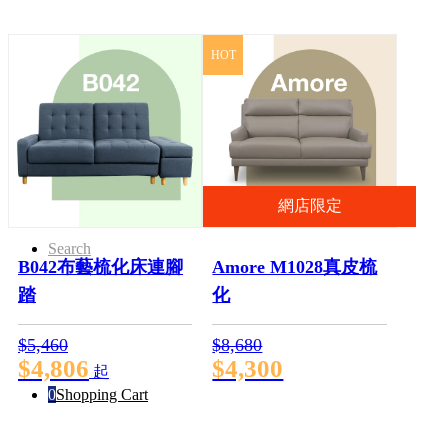
HOT
Menu
Menu
網店限定
Search
B042布藝梳化床連腳
Amore M1028真皮梳
踏
化
$5,460
$8,680
$4,806
$4,300
起
0
Shopping Cart