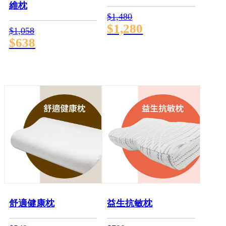
維枕
$1,480
$1,280
$1,058
$638
舒適健康枕
益生抗敏枕