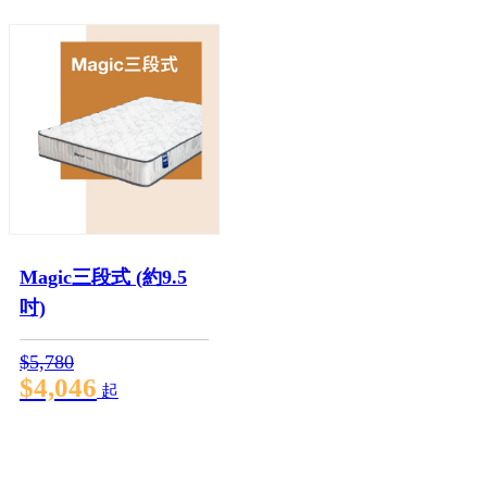
Magic三段式 (約9.5
吋)
$5,780
$4,046
起