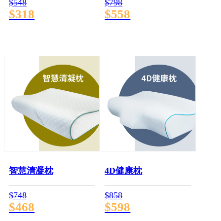
$548
$798
$318
$558
智慧清凝枕
4D健康枕
$748
$858
$468
$598