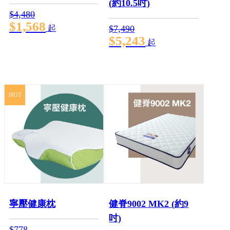
(約10.5吋)
$4,480
$1,568
起
$7,490
$5,243
起
HOT
寧壓健康枕
健脊9002 MK2 (約9
吋)
$778