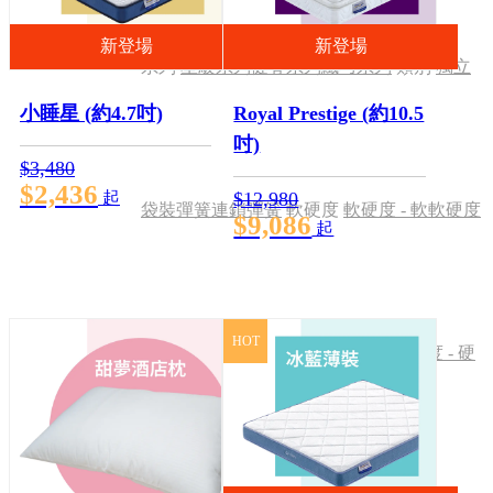
新登場
新登場
系列
星級系列
健脊系列
纖巧系列
類別
獨立
小睡星 (約4.7吋)
Royal Prestige (約10.5
吋)
$3,480
$2,436
起
$12,980
袋裝彈簧
連鎖彈簧
軟硬度
軟硬度 - 軟
軟硬度
$9,086
起
HOT
- 偏軟
軟硬度 - 適中
軟硬度 - 偏硬
軟硬度 - 硬