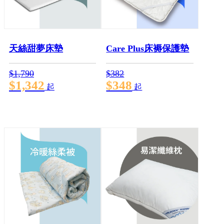
天絲甜夢床墊
Care Plus床褥保護墊
$1,790
$382
$1,342
$348
起
起