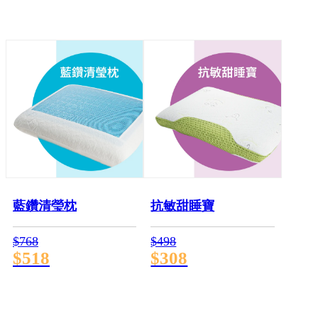
藍鑽清瑩枕
抗敏甜睡寶
$768
$498
$518
$308