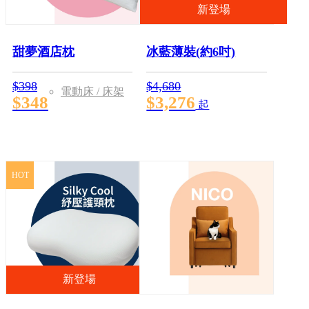
枕頭
新登場
甜夢酒店枕
冰藍薄裝(約6吋)
$398
$4,680
電動床 / 床架
$348
$3,276
起
HOT
床上用品
類別
床墊
被子
床褥保護套
新登場