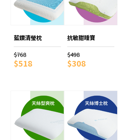
藍鑽清瑩枕
抗敏甜睡寶
$768
$498
$518
$308