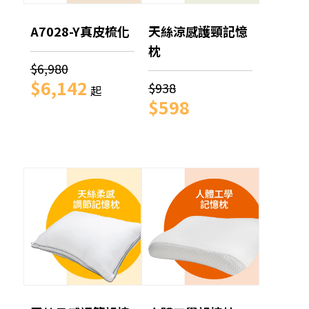
A7028-Y真皮梳化
天絲涼感護頸記憶
枕
$6,980
$6,142
$938
起
$598