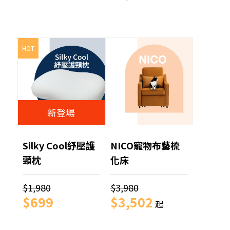
HOT
新登場
Silky Cool紓壓護
NICO寵物布藝梳
頸枕
化床
$1,980
$3,980
$699
$3,502
起