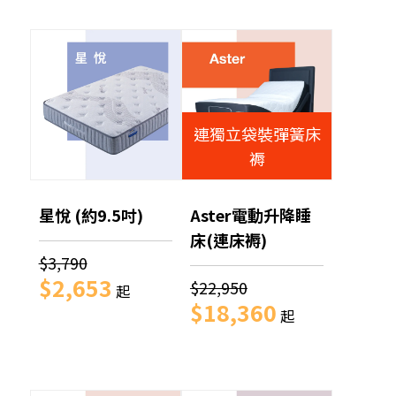
連獨立袋裝彈簧床
褥
星悅 (約9.5吋)
Aster電動升降睡
床(連床褥)
$3,790
$2,653
$22,950
起
$18,360
起