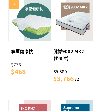
HOT
寧壓健康枕
健脊9002 MK2
(約9吋)
$778
$468
$5,380
$3,766
起