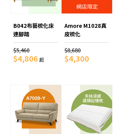
網店限定
B042布藝梳化床
Amore M1028真
連腳踏
皮梳化
$5,460
$8,680
$4,806
$4,300
起