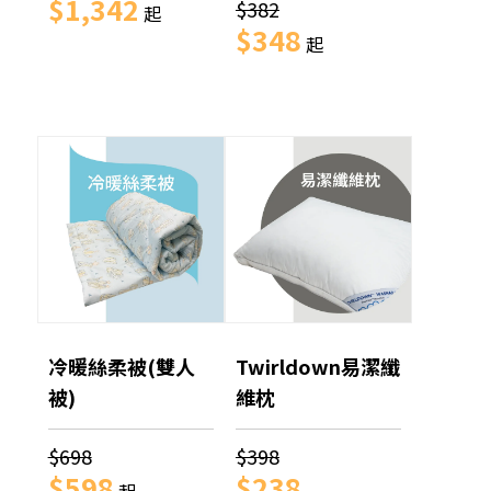
$1,342
$382
起
$348
起
冷暖絲柔被(雙人
Twirldown易潔纖
被)
維枕
$698
$398
$598
$238