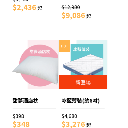
$2,436
$12,980
起
$9,086
起
HOT
新登場
甜夢酒店枕
冰藍薄裝(約6吋)
$398
$4,680
$348
$3,276
起