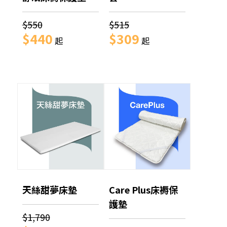
$550
$515
$440
$309
起
起
天絲甜夢床墊
Care Plus床褥保
護墊
$1,790