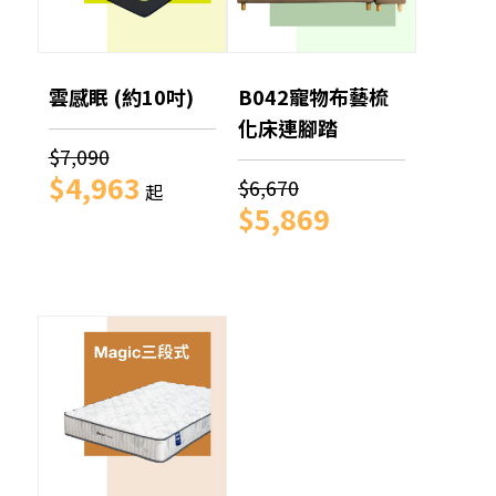
雲感眠 (約10吋)
B042寵物布藝梳
化床連腳踏
$7,090
$4,963
$6,670
起
$5,869