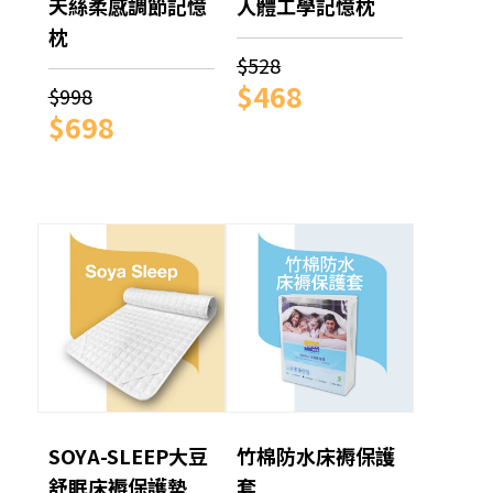
天絲柔感調節記憶
人體工學記憶枕
枕
$528
$468
$998
$698
SOYA-SLEEP大豆
竹棉防水床褥保護
舒眠床褥保護墊
套