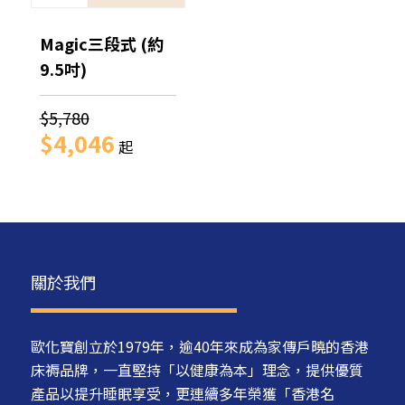
Magic三段式 (約
9.5吋)
$5,780
$4,046
起
關於我們
歐化寶創立於1979年，逾40年來成為家傳戶曉的香港
床褥品牌，一直堅持「以健康為本」理念，提供優質
產品以提升睡眠享受，更連續多年榮獲「香港名