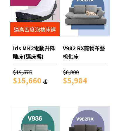
連高密度泡棉床褥
Iris MK2電動升降
V982 RX寵物布藝
睡床(連床褥)
梳化床
$19,575
$6,800
$15,660
$5,984
起