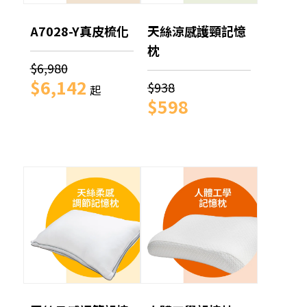
A7028-Y真皮梳化
天絲涼感護頸記憶
枕
$6,980
$6,142
$938
起
$598