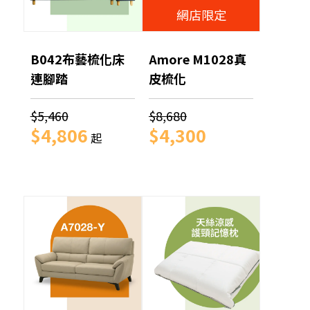
網店限定
B042布藝梳化床
Amore M1028真
連腳踏
皮梳化
$5,460
$8,680
$4,806
$4,300
起