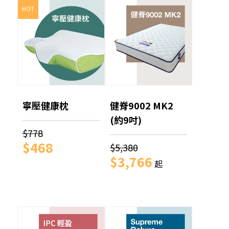
HOT
寧壓健康枕
健脊9002 MK2
(約9吋)
$778
$468
$5,380
$3,766
起