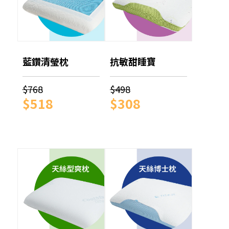
藍鑽清瑩枕
抗敏甜睡寶
$768
$498
$518
$308