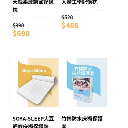
天絲柔感調節記憶
人體工學記憶枕
枕
$528
$468
$998
$698
SOYA-SLEEP大豆
竹棉防水床褥保護
舒眠床褥保護墊
套