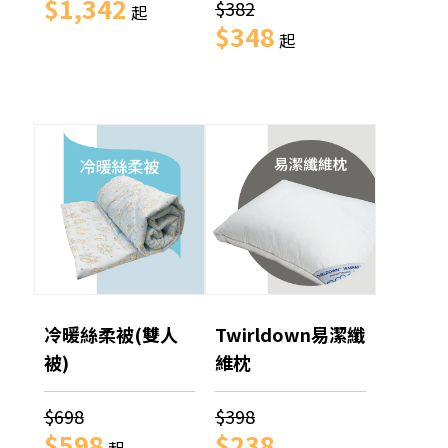
$1,342
$382
起
$348
起
冷暖絲柔被(雙人
Twirldown易潔纖
被)
維枕
$698
$398
$598
$238