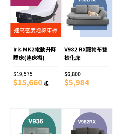
連高密度泡棉床褥
Iris MK2電動升降
V982 RX寵物布藝
睡床(連床褥)
梳化床
$19,575
$6,800
$15,660
$5,984
起