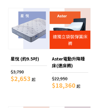
連獨立袋裝彈簧床
褥
星悅 (約9.5吋)
Aster電動升降睡
床(連床褥)
$3,790
$2,653
$22,950
起
$18,360
起