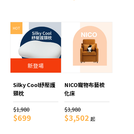
HOT
新登場
Silky Cool紓壓護
NICO寵物布藝梳
頸枕
化床
$1,980
$3,980
$699
$3,502
起