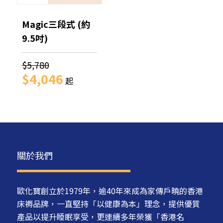
Magic三段式 (約
9.5吋)
$5,780
$4,046
起
關於我們
歐化寶創立於1979年，逾40年來成為家傳戶曉的香港
床褥品牌，一直堅持「以健康為本」理念，提供優質
產品以提升睡眠享受，更連續多年榮獲「香港名