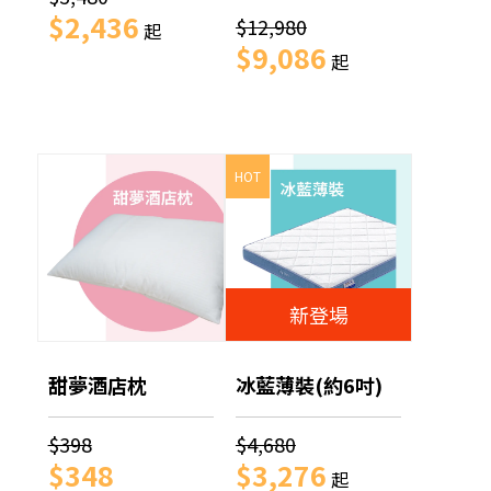
$2,436
$12,980
起
$9,086
起
HOT
新登場
甜夢酒店枕
冰藍薄裝(約6吋)
$398
$4,680
$348
$3,276
起