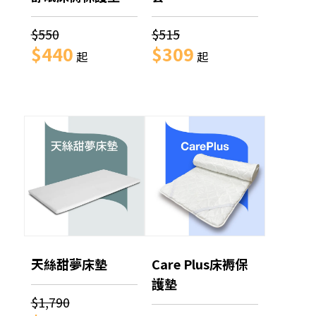
$550
$515
$440
$309
起
起
天絲甜夢床墊
Care Plus床褥保
護墊
$1,790