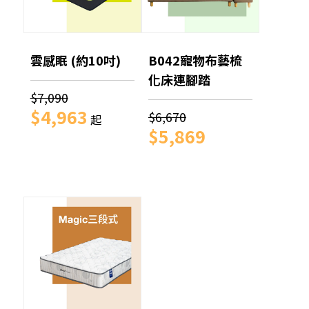
雲感眠 (約10吋)
B042寵物布藝梳
化床連腳踏
$7,090
$4,963
$6,670
起
$5,869