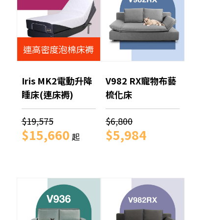
連高密度泡棉床褥
Iris MK2電動升降
V982 RX寵物布藝
睡床(連床褥)
梳化床
$19,575
$6,800
$15,660
$5,984
起