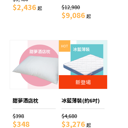
$2,436
$12,980
起
$9,086
起
HOT
新登場
甜夢酒店枕
冰藍薄裝(約6吋)
$398
$4,680
$348
$3,276
起