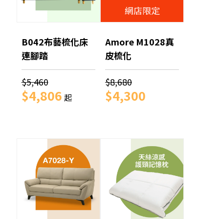
網店限定
B042布藝梳化床
Amore M1028真
連腳踏
皮梳化
$5,460
$8,680
$4,806
$4,300
起