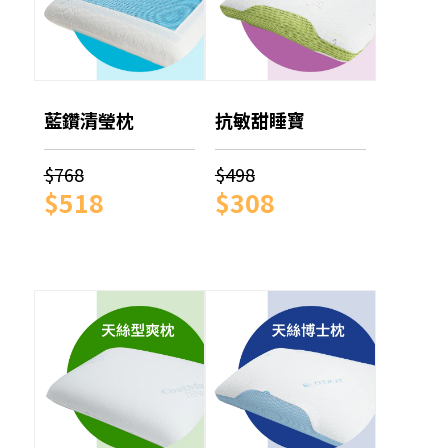
藍鑽清瑩枕
抗敏甜睡寶
$768
$498
$518
$308