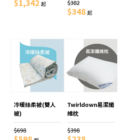
$1,342
$382
起
$348
起
冷暖絲柔被(雙人
Twirldown易潔纖
被)
維枕
$698
$398
$598
$238