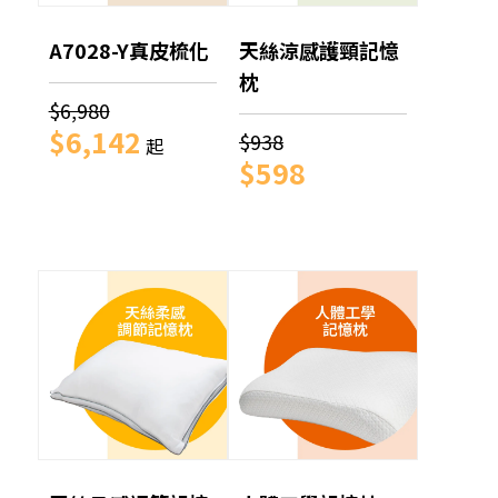
A7028-Y真皮梳化
天絲涼感護頸記憶
枕
$6,980
$6,142
$938
起
$598