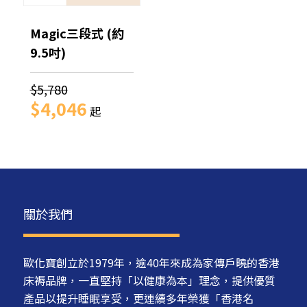
Magic三段式 (約
9.5吋)
$5,780
$4,046
起
關於我們
歐化寶創立於1979年，逾40年來成為家傳戶曉的香港
床褥品牌，一直堅持「以健康為本」理念，提供優質
產品以提升睡眠享受，更連續多年榮獲「香港名