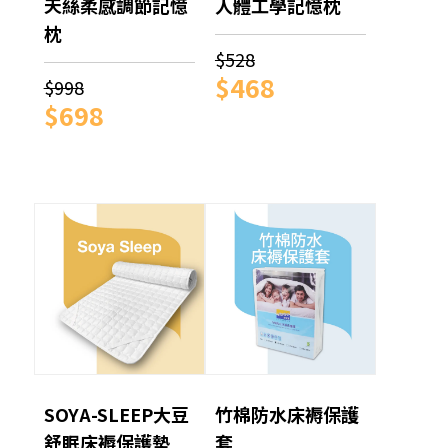
天絲柔感調節記憶
人體工學記憶枕
枕
$528
$468
$998
$698
SOYA-SLEEP大豆
竹棉防水床褥保護
舒眠床褥保護墊
套