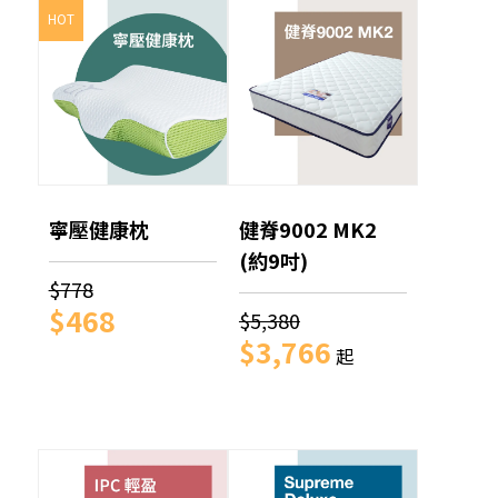
HOT
寧壓健康枕
健脊9002 MK2
(約9吋)
$778
$468
$5,380
$3,766
起