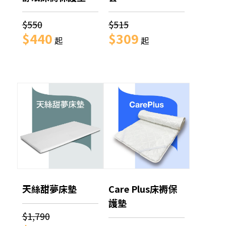
$550
$515
$440
$309
起
起
天絲甜夢床墊
Care Plus床褥保
護墊
$1,790