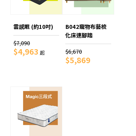
雲感眠 (約10吋)
B042寵物布藝梳
化床連腳踏
$7,090
$4,963
$6,670
起
$5,869