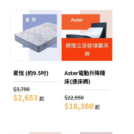
連獨立袋裝彈簧床
褥
星悅 (約9.5吋)
Aster電動升降睡
床(連床褥)
$3,790
$2,653
$22,950
起
$18,360
起