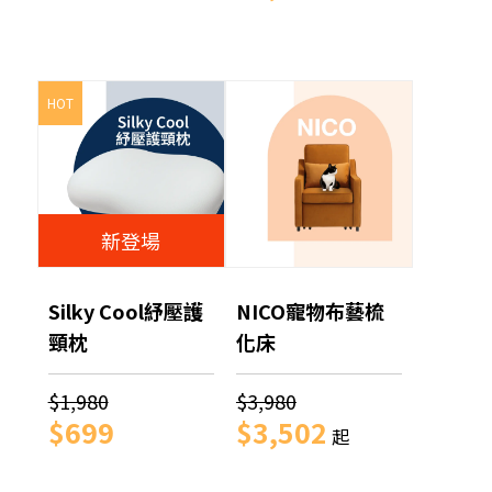
HOT
新登場
Silky Cool紓壓護
NICO寵物布藝梳
頸枕
化床
$1,980
$3,980
$699
$3,502
起