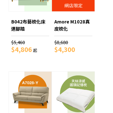
網店限定
B042布藝梳化床
Amore M1028真
連腳踏
皮梳化
$5,460
$8,680
$4,806
$4,300
起