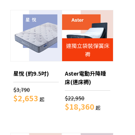
連獨立袋裝彈簧床
褥
星悅 (約9.5吋)
Aster電動升降睡
床(連床褥)
$3,790
$2,653
$22,950
起
$18,360
起