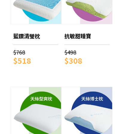
藍鑽清瑩枕
抗敏甜睡寶
$768
$498
$518
$308