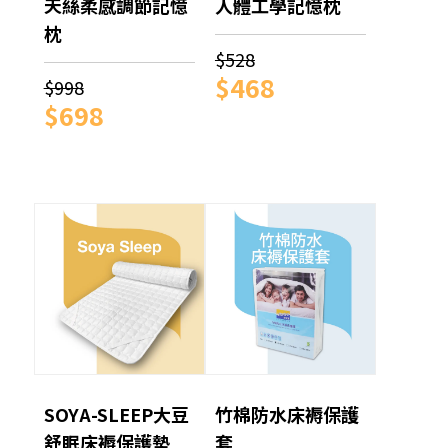
天絲柔感調節記憶
人體工學記憶枕
枕
$528
$468
$998
$698
SOYA-SLEEP大豆
竹棉防水床褥保護
舒眠床褥保護墊
套