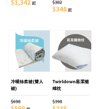
$1,342
$382
起
$348
起
冷暖絲柔被(雙人
Twirldown易潔纖
被)
維枕
$698
$398
$598
$238