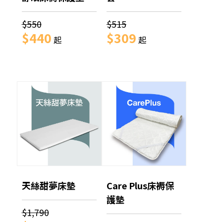
$550
$515
$440
$309
起
起
天絲甜夢床墊
Care Plus床褥保
護墊
$1,790