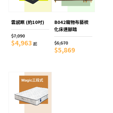
雲感眠 (約10吋)
B042寵物布藝梳
化床連腳踏
$7,090
$4,963
$6,670
起
$5,869