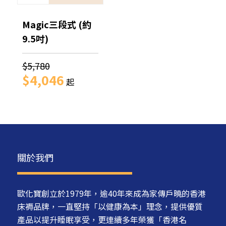
Magic三段式 (約
9.5吋)
$5,780
$4,046
起
關於我們
歐化寶創立於1979年，逾40年來成為家傳戶曉的香港
床褥品牌，一直堅持「以健康為本」理念，提供優質
產品以提升睡眠享受，更連續多年榮獲「香港名