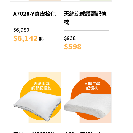
A7028-Y真皮梳化
天絲涼感護頸記憶
枕
$6,980
$6,142
$938
起
$598