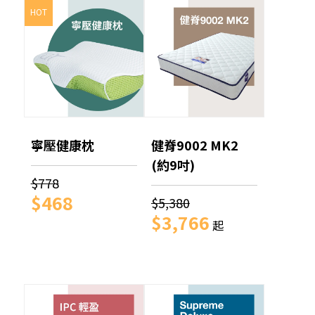
HOT
寧壓健康枕
健脊9002 MK2
(約9吋)
$778
$468
$5,380
$3,766
起