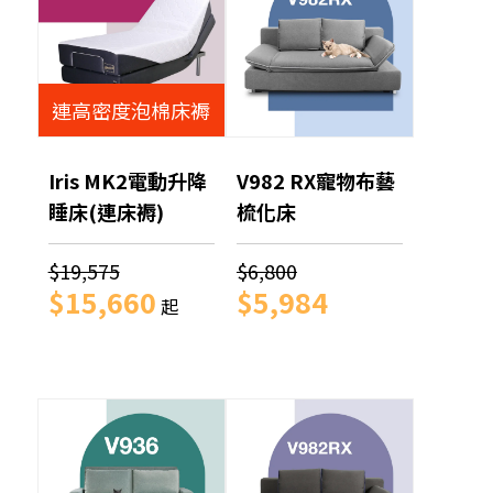
連高密度泡棉床褥
Iris MK2電動升降
V982 RX寵物布藝
睡床(連床褥)
梳化床
$19,575
$6,800
$15,660
$5,984
起