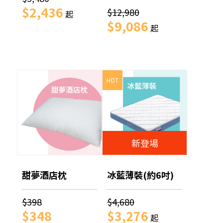
$2,436
$12,980
起
$9,086
起
HOT
新登場
甜夢酒店枕
冰藍薄裝(約6吋)
$398
$4,680
$348
$3,276
起