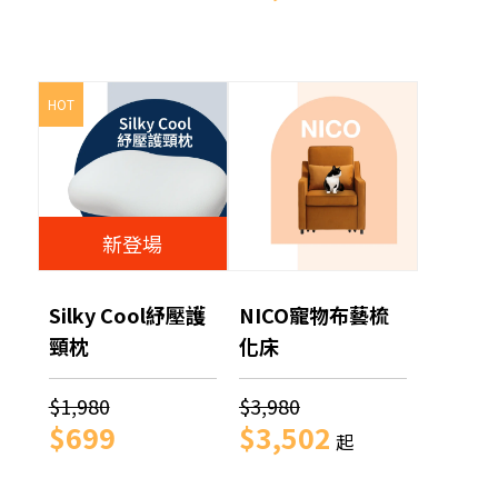
HOT
新登場
Silky Cool紓壓護
NICO寵物布藝梳
頸枕
化床
$1,980
$3,980
$699
$3,502
起