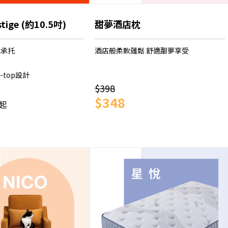
stige (約10.5吋)
甜夢酒店枕
致承托
酒店般柔軟蓬鬆 舒適甜夢享受
w-top設計
$398
$348
起