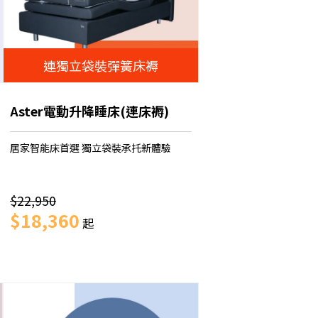
連獨立袋裝彈簧床褥
Aster電動升降睡床(連床褥)
居家智能床首選 獨立袋裝承托新體驗
$22,950
$18,360
起