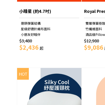
小睡星 (約4.7吋)
Royal Pre
連鎖彈簧結構
雙層彈簧極
星級舒適針織布面料
竹纖維面料
小朋友好睡伴
酒店級Pillo
$3,480
$12,980
$2,436
$9,086
起
HOT