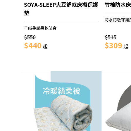
SOYA-SLEEP大豆舒眠床褥保護
竹棉防水床
墊
防水防敏守護
羊絨手感柔軟貼身
$550
$515
$440
$309
起
起