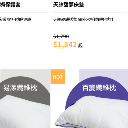
褥保護套
天絲甜夢床墊
床褥 提升睡眠健康
天絲親膚透氣 額外承托睡眠好伙伴
$1,790
$1,342
起
HOT