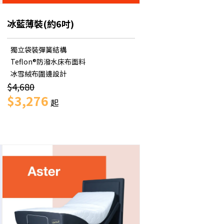
冰藍薄裝(約6吋)
獨立袋裝彈簧結構
Teflon®防潑水床布面料
冰雪絨布圍邊設計
$4,680
$3,276
起