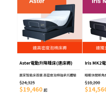
連高密度泡棉床褥
連獨
Aster電動升降睡床(連床褥)
Iris M
居家智能床首選 高密度泡棉強承托體驗
睡眠休閒新角
$24,325
$18,200
$19,460
$14,56
起