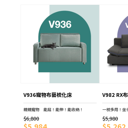
V936寵物布藝梳化床
V982 R
親親寵物 能屈！能伸！能收納！
一梳多用！坐
$6,800
$5,980
$5,984
$5,262