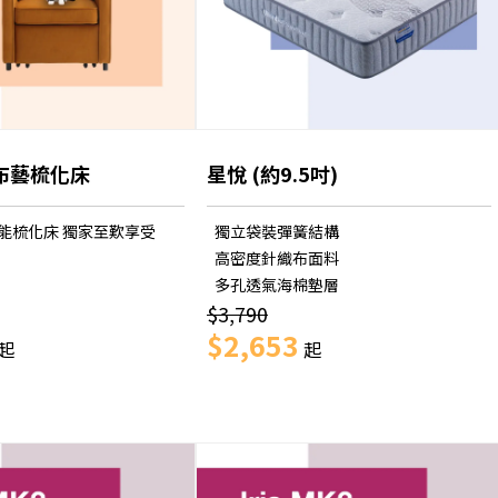
物布藝梳化床
星悅 (約9.5吋)
能梳化床 獨家至歎享受
獨立袋裝彈簧結構
高密度針織布面料
多孔透氣海棉墊層
$3,790
$2,653
起
起