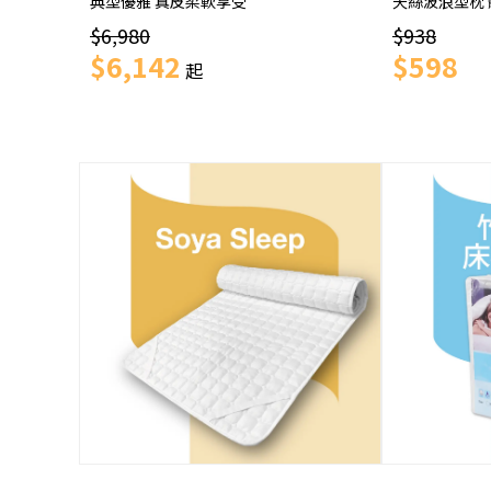
典型優雅 真皮柔軟享受
天絲波浪型枕
$6,980
$938
$6,142
$598
起