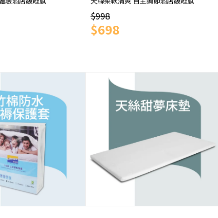
 體驗酒店級睡感
天絲柔軟清爽 自主調節酒店級睡感
$998
$698