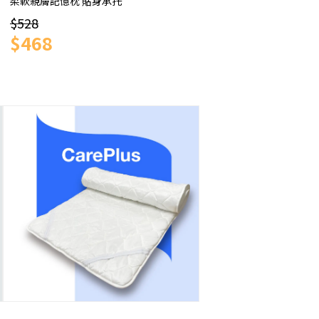
柔軟親膚記憶枕 貼身承托
$528
$468