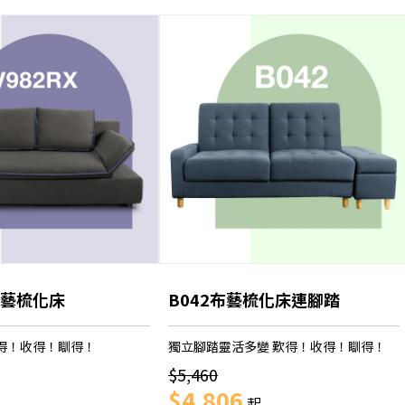
X布藝梳化床
B042布藝梳化床連腳踏
得！收得！瞓得！
獨立腳踏靈活多變 歎得！收得！瞓得！
$5,460
$4,806
起