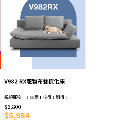
V982 RX寵物布藝梳化床
親親寵物 ！坐得！收得！瞓得！
$6,800
$5,984