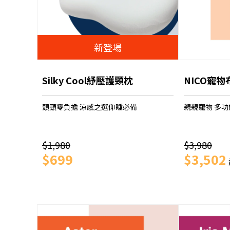
新登場
Silky Cool紓壓護頸枕
NICO寵
頭頸零負擔 涼感之選仰睡必備
親親寵物 多功
$1,980
$3,980
$699
$3,502