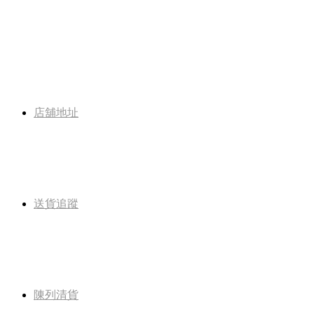
店舖地址
送貨追蹤
陳列清貨