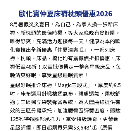
歐化寶仲夏床褥枕頭優惠2026
8月暑假炎炎夏日，為自己、為家人換一張新床
褥、新枕頭的最佳時機，等大家晚晚有覺好瞓，
瞓得舒爽，充滿活力迎接每一天！健康為本的歐
化寶推出全新優惠「仲夏清爽眠」，一系列床
褥、枕頭、床品、梳化均有震撼價折扣優惠，床
褥低至48折！以至抵價帶走一整套星級床品，每
晚清爽好眠，享受星級睡眠質素！
星級好眠推介床褥「Magic三段式」，厚度約9.5
吋，床布選用針織棉透氣布，親膚透氣，柔軟舒
適；三區獨立袋裝彈簧系統，為人體曲線提供有
效的三區分段承托，加強腰臀區彈簧密度，體驗
125%特強腰部承托力，享受特級護脊，更榮獲
星級評價，即日起購買只需$3,648*起（原價