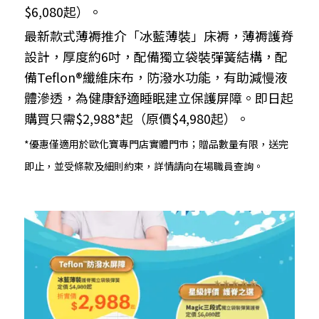
$6,080起）。
最新款式薄褥推介「冰藍薄裝」床褥，薄褥護脊
設計，厚度約6吋，配備獨立袋裝彈簧結構，配
備Teflon®纖維床布，防潑水功能，有助減慢液
體滲透，為健康舒適睡眠建立保護屏障。即日起
購買只需$2,988*起（原價$4,980起）。
*優惠僅適用於歐化寶專門店實體門市；贈品數量有限，送完
即止，並受條款及細則約束，詳情請向在場職員查詢。