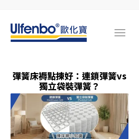
彈簧床褥點揀好：連鎖彈簧vs
獨立袋裝彈簧？