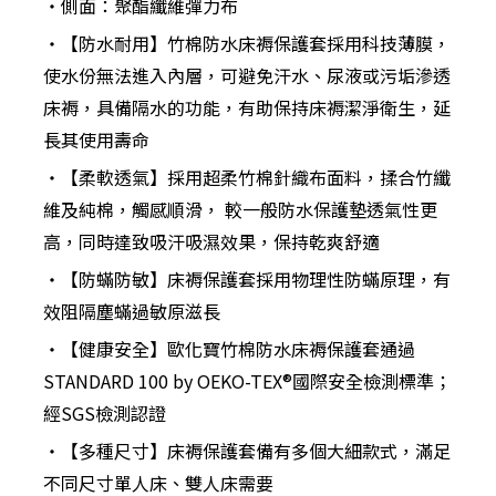
‧側面：聚酯纖維彈力布
‧【防水耐用】竹棉防水床褥保護套採用科技薄膜，
使水份無法進入內層，可避免汗水、尿液或污垢滲透
床褥，具備隔水的功能，有助保持床褥潔淨衛生，延
長其使用壽命
‧【柔軟透氣】採用超柔竹棉針織布面料，揉合竹纖
維及純棉，觸感順滑， 較一般防水保護墊透氣性更
高，同時達致吸汗吸濕效果，保持乾爽舒適
‧【防蟎防敏】床褥保護套採用物理性防蟎原理，有
效阻隔塵蟎過敏原滋長
‧【健康安全】歐化寶竹棉防水床褥保護套通過
STANDARD 100 by OEKO-TEX®國際安全檢測標準；
經SGS檢測認證
‧【多種尺寸】床褥保護套備有多個大細款式，滿足
不同尺寸單人床、雙人床需要