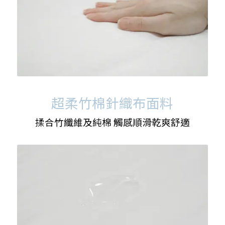
超柔竹棉針織布面料
揉合竹纖維及純棉 觸感順滑乾爽舒適