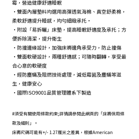
霉，營造健康舒適睡眠
‧雙面內層墊料均選用高彈透氣海棉、真空舒柔棉，
柔軟舒適提升睡感，均勻細緻承托‧
‧附設「易拆曬」床墊，提高睡眠舒適度及承托；方
便拆除清潔，提升衛生
‧防撞邊緣設計，加強床褥邊角承受力，防止撞傷
‧雙面軟硬設計，兩種舒適感；可隨時翻轉，享受最
合心意的軟硬度
‧經防塵蟎及阻燃技術處理，減低霉菌及塵蟎等滋
生，健康安心
‧國際ISO9001品質管理體系下製造
#須受有關使用條款約束;詳情請參閱此網頁的「床褥保用條
款及細則」。
床褥尺碼可能有+/- 1.27厘米之差異，根據American