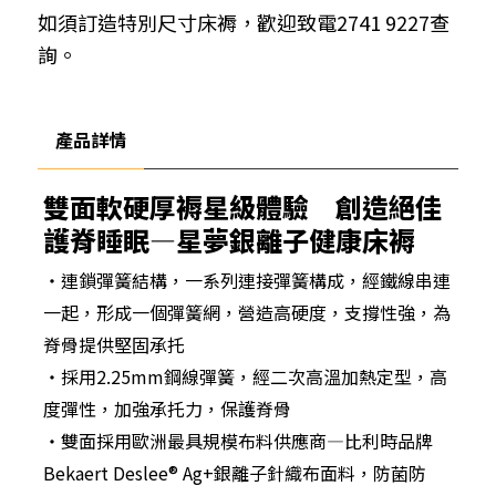
如須訂造特別尺寸床褥，歡迎致電2741 9227查
詢。
產品詳情
雙面軟硬厚褥星級體驗 創造絕佳
護脊睡眠—星夢銀離子健康床褥
‧連鎖彈簧結構，一系列連接彈簧構成，經鐵線串連
一起，形成一個彈簧網，營造高硬度，支撐性強，為
脊骨提供堅固承托
‧採用2.25mm鋼線彈簧，經二次高溫加熱定型，高
度彈性，加強承托力，保護脊骨
‧雙面採用歐洲最具規模布料供應商—比利時品牌
Bekaert Deslee® Ag+銀離子針織布面料，防菌防