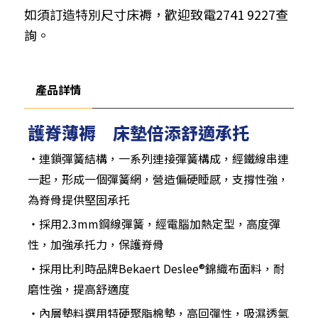
如須訂造特別尺寸床褥，歡迎致電2741 9227查
詢。
產品詳情
護脊薄褥 床墊倍添舒適承托
‧連鎖彈簧結構，一系列連接彈簧構成，經鐵線串連
一起，形成一個彈簧網，營造偏硬睡感，支撐性強，
為脊骨提供堅固承托
‧採用2.3mm鋼線彈簧，經電腦加熱定型，高度彈
性，加強承托力，保護脊骨
‧採用比利時品牌Bekaert Deslee®錦織布面料，耐
磨性強，提高舒適度
‧內層墊料選用特硬聚脂棉墊，高回彈性，吸濕透氣