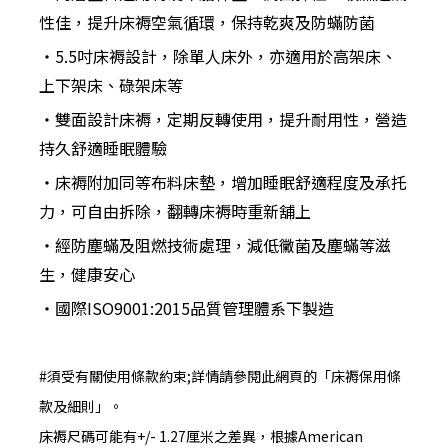
性佳，提升床褥空氣循環，保持乾爽及防蟎防菌
‧5.5吋床褥設計，除單人床外，亦適用於高架床、
上下架床、碌架床等
‧雙面設計床褥，定期反轉使用，提升耐用性，營造
持久舒適睡眠體驗
‧床褥附加同等布料床墊，增加睡眠舒適程度及承托
力，可自由拆除，翻轉床褥時重新舖上
‧經防塵蟎及阻燃技術處理，減低黴菌及塵蟎等滋
生，健康安心
‧國際ISO9001:2015品質管理體系下製造
#須受有關使用條款約束;詳情請參閱此網頁的「床褥保用條
款及細則」。
床褥尺碼可能有+/- 1.27厘米之差異，根據American