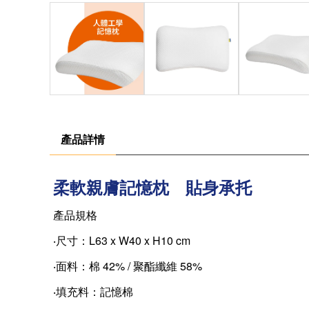
產品詳情
柔軟親膚記憶枕 貼身承托
產品規格
‧尺寸：L63 x W40 x H10 cm
‧面料：棉 42% / 聚酯纖維 58%
‧填充料：記憶棉