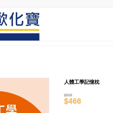
人體工學記憶枕
$528
$468