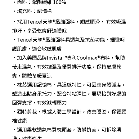
‧面料：聚酯纖維 100%
‧填充料：記憶棉
‧採用Tencel天絲®纖維面料，觸感順滑， 有效吸濕
排汗，享受乾爽舒適睡眠
‧Tencel天絲®纖維面料具透氣及抗菌功能，細緻呵
護肌膚，適合敏感肌膚
‧加入美國品牌Invista ™️專利Coolmax®布料，幫助
帶走濕氣，有效控濕及優質排汗功能，保持皮膚乾
爽，體驗冬暖夏涼
‧枕芯選用記憶棉，具溫感特性，可因應身體弧度，
塑造出貼身承托力，配合特粘彈性，展現恰到好處的
回彈支撐，有效減輕壓力
‧獨特剪裁，根據人體工學設計，改善睡姿，保護頸
椎健康
‧選用柔軟透氣棉質枕頭套，防蟎抗菌，可拆除清
洗，健康衛生