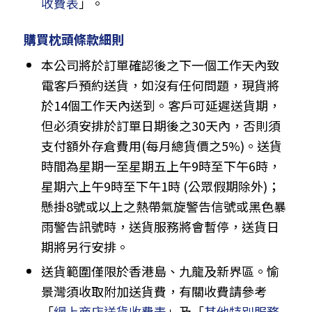
收費表
」。
購買枕頭條款細則
本公司將於訂單確認後之下一個工作天內致
電客戶預約送貨，如沒有任何問題，現貨將
於14個工作天內送到。客戶可延遲送貨期，
但必須安排於訂單日期後之30天內，否則須
支付額外存倉費用(每月總貨價之5%)。送貨
時間為星期一至星期五上午9時至下午6時，
星期六上午9時至下午1時 (公眾假期除外)；
懸掛8號或以上之熱帶氣旋警告信號或黑色暴
雨警告訊號時，送貨服務將會暫停，送貨日
期將另行安排。
送貨範圍僅限於香港島、九龍及新界區。愉
景灣須收取附加送貨費，有關收費請參考
「
網上商店送貨收費表
」及「
其他特別服務