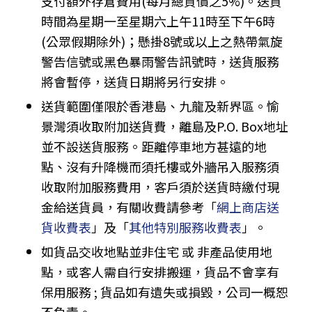
支付額外存倉費用(每月總貨價之5%)。送貨
時間為星期一至星期六上午11時至下午6時
(公眾假期除外)；懸掛8號或以上之熱帶氣旋
警告信號或黑色暴雨警告訊號時，送貨服務
將會暫停，送貨日期將另行安排。
送貨範圍僅限於香港島、九龍及新界區。愉
景灣須收取附加送貨費，離島及P.O. Box地址
並不設送貨服務。距離停車地方甚遠的地
點、沒有升降機而須托樓或外牆吊入服務須
收取附加服務費用，客戶須於送貨時繳付現
金給送貨員，有關收費請參考「
網上商店送
貨收費表
」及「
其他特別服務收費表
」。
如貨品交收地點並非住宅 或 非產品使用地
點，或客人需自行安排搬運，貨品不會享有
保用服務 ; 貨品如有遺失或損毀，公司一概恕