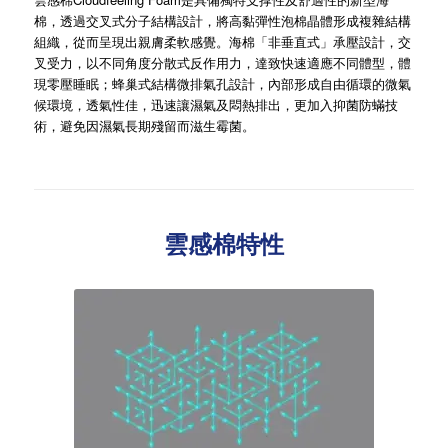
棉，透過交叉式分子結構設計，將高黏彈性泡棉晶體形成複雜結構
組織，從而呈現出親膚柔軟感覺。海棉「非垂直式」承壓設計，交
叉受力，以不同角度分散式反作用力，達致快速適應不同體型，體
現零壓睡眠；蜂巢式結構微排氣孔設計，內部形成自由循環的微氣
候環境，透氣性佳，迅速讓濕氣及悶熱排出，更加入抑菌防蟎技
術，避免因濕氣長期殘留而滋生霉菌。
雲感棉特性