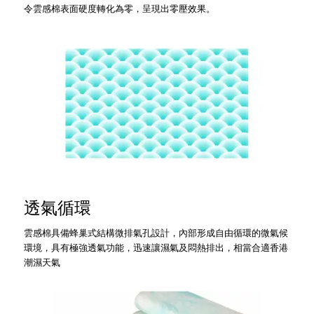
令雲感棉表面硬度轉化為零，呈現出零壓效果。
透氣循環
雲感棉具備蜂巢式結構微排氣孔設計，內部形成自由循環的微氣候
環境，具有極強透氣功能，迅速讓濕氣及悶熱排出，相當合適香港
潮濕天氣