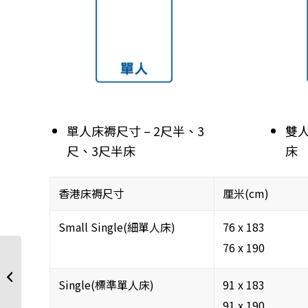
單人床褥尺寸 – 2尺半、3
雙人
尺、3尺半床
床
香港床褥尺寸
厘米(cm)
Small Single(細單人床)
76 x 183
76 x 190
想每晚瞓得好？留意床
褥軟硬度與體重
Single(標準單人床)
91 x 183
91 x 190