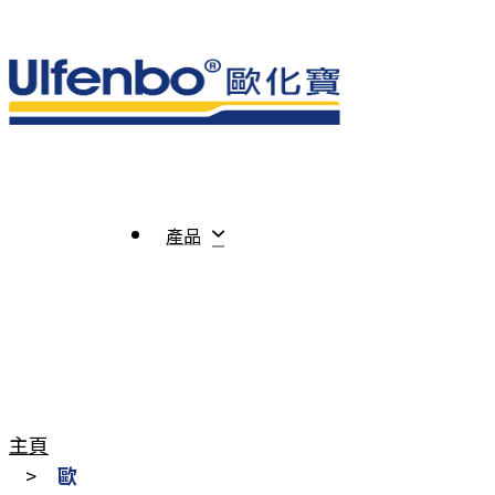
產品
主頁
>
歐