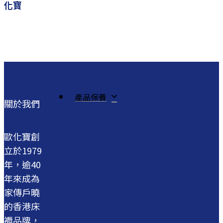
化寶
產品保養
關於我們
歐化寶創
立於1979
年，逾40
年來成為
家傳戶曉
的香港床
褥品牌，