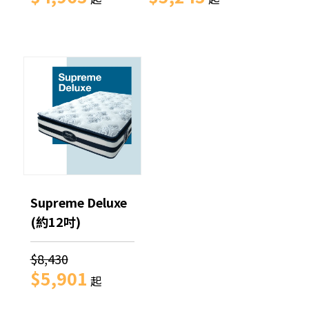
Supreme Deluxe
(約12吋)
$8,430
$5,901
起