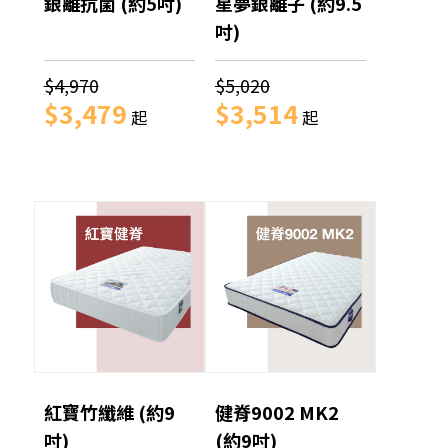
銀離抗菌 (約5吋)
星夢銀離子 (約9.5
吋)
$4,970
$5,020
$3,479
$3,514
起
起
紅寶竹纖維 (約9
健脊9002 MK2
吋)
(約9吋)