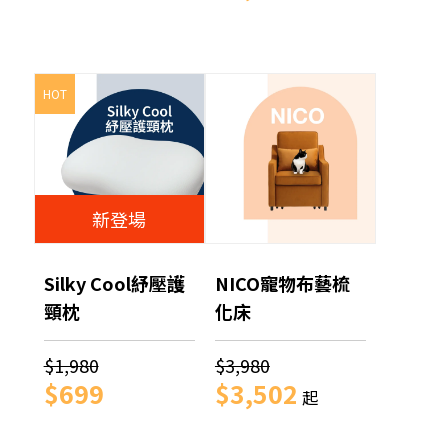
HOT
新登場
Silky Cool紓壓護
NICO寵物布藝梳
頸枕
化床
$1,980
$3,980
$699
$3,502
起