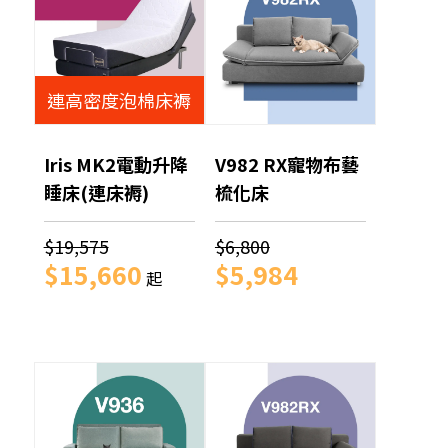
連高密度泡棉床褥
Iris MK2電動升降
V982 RX寵物布藝
睡床(連床褥)
梳化床
$19,575
$6,800
$15,660
$5,984
起