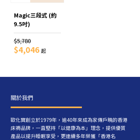
Magic三段式 (約
9.5吋)
$5,780
$4,046
起
關於我們
歐化寶創立於1979年，逾40年來成為家傳戶曉的香港
床褥品牌，一直堅持「以健康為本」理念，提供優質
產品以提升睡眠享受，更連續多年榮獲「香港名