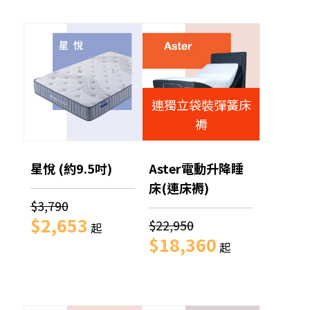
連獨立袋裝彈簧床
褥
星悅 (約9.5吋)
Aster電動升降睡
床(連床褥)
$3,790
$2,653
$22,950
起
$18,360
起