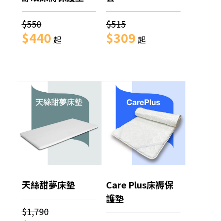
$550
$515
$440
$309
起
起
天絲甜夢床墊
Care Plus床褥保
護墊
$1,790