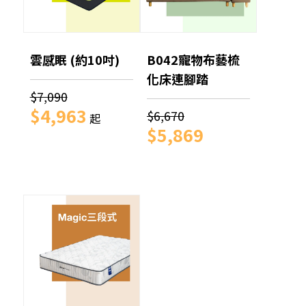
雲感眠 (約10吋)
B042寵物布藝梳
化床連腳踏
$7,090
$4,963
$6,670
起
$5,869