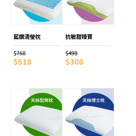
藍鑽清瑩枕
抗敏甜睡寶
$768
$498
$518
$308