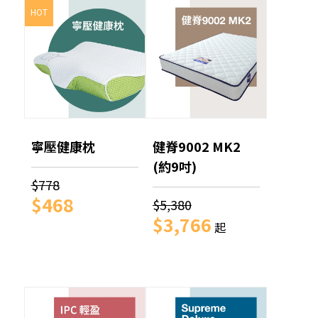
HOT
寧壓健康枕
健脊9002 MK2
(約9吋)
$778
$468
$5,380
$3,766
起