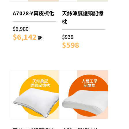
A7028-Y真皮梳化
天絲涼感護頸記憶
枕
$6,980
$6,142
$938
起
$598