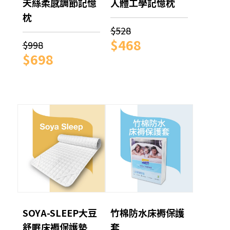
天絲柔感調節記憶
人體工學記憶枕
枕
$528
$468
$998
$698
SOYA-SLEEP大豆
竹棉防水床褥保護
舒眠床褥保護墊
套