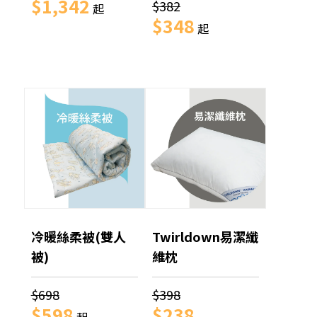
$1,342
$382
起
$348
起
冷暖絲柔被(雙人
Twirldown易潔纖
被)
維枕
$698
$398
$598
$238