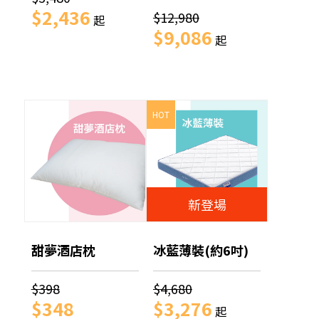
$2,436
$12,980
起
$9,086
起
HOT
新登場
甜夢酒店枕
冰藍薄裝(約6吋)
$398
$4,680
$348
$3,276
起