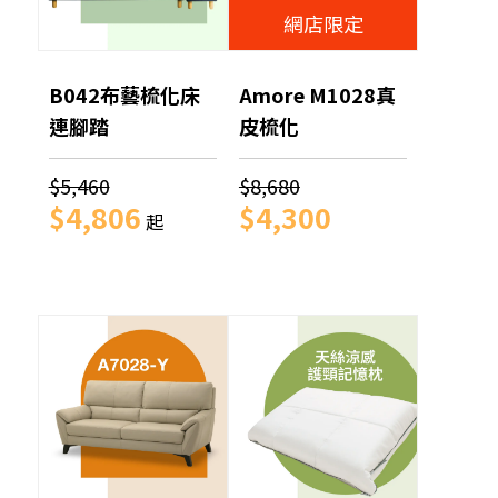
網店限定
B042布藝梳化床
Amore M1028真
連腳踏
皮梳化
$5,460
$8,680
$4,806
$4,300
起