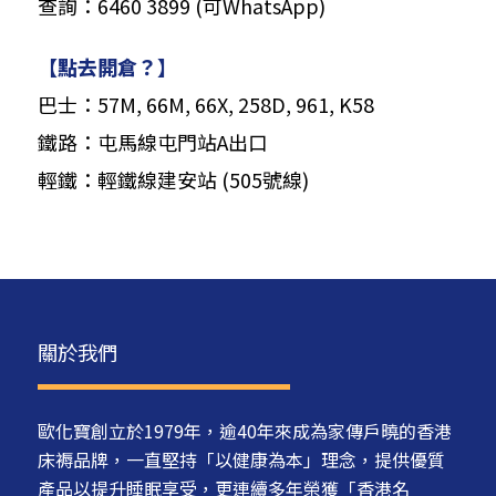
查詢：6460 3899 (可WhatsApp)
【點去開倉？】
巴士：57M, 66M, 66X, 258D, 961, K58
鐵路：屯馬線屯門站A出口
輕鐵：輕鐵線建安站 (505號線)
關於我們
歐化寶創立於1979年，逾40年來成為家傳戶曉的香港
床褥品牌，一直堅持「以健康為本」理念，提供優質
產品以提升睡眠享受，更連續多年榮獲「香港名